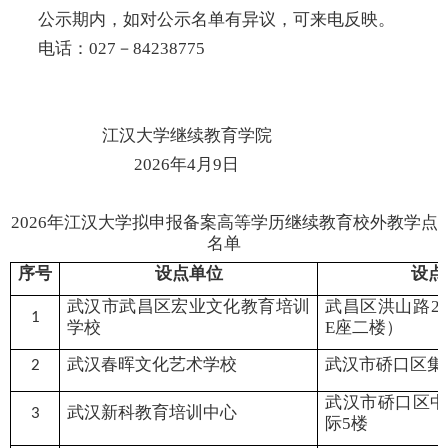
公示期内，如对公示名单有异议，可来电反映。
电话
：
027－
84238775
江汉大学继续教育学院
2026年4月9日
2026年江汉大学拟申报备案高等学历继续教育校外教学点
名单
序号
设点单位
设点
武汉市武昌区宏业文化教育培训
武昌区洪山路2
1
学校
E座二楼）
武汉春晖文化艺术学校
武汉市硚口区集
2
武汉市硚口区中
武汉新科教育培训中心
3
际5楼