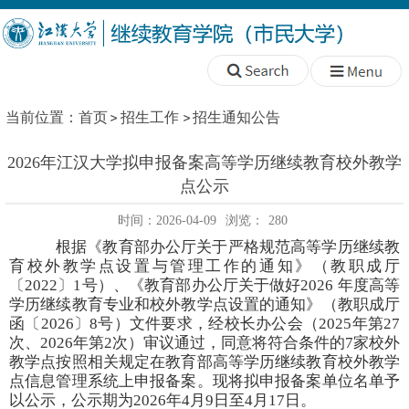
当前位置：
首页
招生工作
招生通知公告
2026年江汉大学拟申报备案高等学历继续教育校外教学
点公示
时间：2026-04-09
浏览：
280
根据《教育部办公厅关于严格规范高等学历继续教
育校外教学点设置与管理工作的通知》（教职成厅
〔
2022〕1号）
、
《教育部办公厅关于做好
2026 年度高等
学历继续教育专业和校外教学点设置的通知》（教职成厅
函
〔
202
6
〕
8
号）
文件
要求，经校长办公会
（
2025年第27
次、2026年第2次）
审议通过
，
同意将符合条件的
7家校外
教学点按照相关规定在教育部高等学历继续教育校外教学
点信息管理系统上申报备案。
现
将拟申报备案单位名单
予
以公示
，
公示期为
202
6
年
4
月
9
日至
4月17
日。