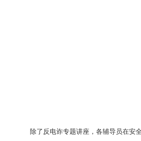
除了反
电
诈
专题
讲座，各辅导员
在安