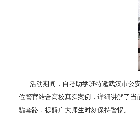
活动期间
，
自考
助学班
特邀
武汉市公
位
警官结合高校真实案例，详细讲解了当
骗套路，提醒
广大师生时刻保持
警惕。