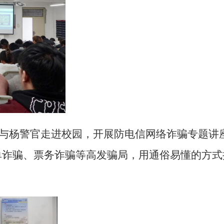
与
杨警官走进校园，开展防电信网络诈骗专题讲
单诈骗、票务诈骗等
高发骗局，用通俗易懂的方式