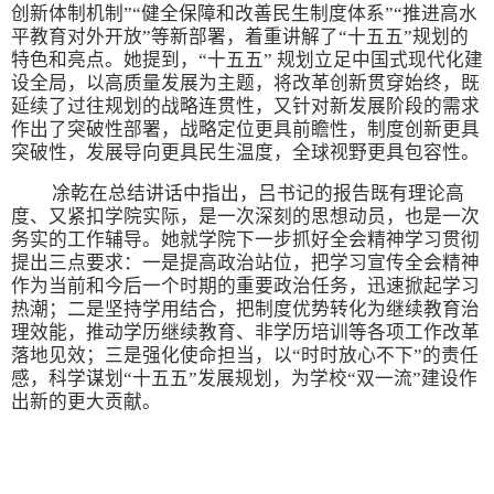
创新体制机制”“健全保障和改善民生制度体系”“推进高水
平教育对外开放”等新部署，着重讲解了“十五五”规划的
特色和亮点。她提到，“十五五” 规划立足中国式现代化建
设全局，以高质量发展为主题，将改革创新贯穿始终，既
延续了过往规划的战略连贯性，又针对新发展阶段的需求
作出了突破性部署，战略定位更具前瞻性，制度创新更具
突破性，发展导向更具民生温度，全球视野更具包容性。
凃乾在总结讲话中指出，吕书记的报告既有理论高
度、又紧扣学院实际，是一次深刻的思想动员，也是一次
务实的工作辅导。她就学院下一步抓好全会精神学习贯彻
提出三点要求：一是提高政治站位，把学习宣传全会精神
作为当前和今后一个时期的重要政治任务，迅速掀起学习
热潮；二是坚持学用结合，把制度优势转化为继续教育治
理效能，推动学历继续教育、非学历培训等各项工作改革
落地见效；三是强化使命担当，以“时时放心不下”的责任
感，科学谋划“十五五”发展规划，为学校“双一流”建设作
出新的更大贡献。