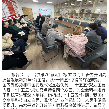
报告会上，吕洪雁以“锚定目标 乘势而上 奋力开创高
质量发展新篇章”为主题，从“十四五”取得的辉煌成就、
国内外形势和中国式现代化显著优势、“十五五”规划主要
内容、“十五五”规划亮点特色四个方面，对全会精神进行
了系统宣讲和深入阐释。她指出，“十四五”时期，我国在
高水平科技自立自强、现代化产业体系建设、人民生活品
质提升、高水平对外开放等方面取得突破性进展，彰显了