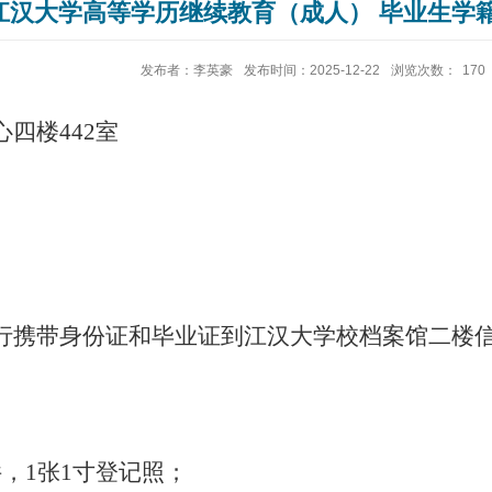
江汉大学高等学历继续教育（成人） 毕业生学
发布者：李英豪
发布时间：2025-12-22
浏览次数：
170
心四楼
442室
行携带身份证和毕业证到
江汉大学
校档案馆二
楼
件
，
1张1寸登记照
；