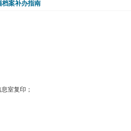
籍档案补办指南
信息室
复印；