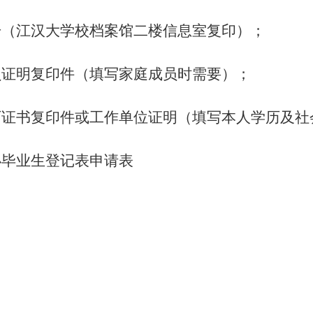
册
（
江汉大学
校档案馆二
楼信息室
复印
）
；
员证明复印件
（填写家庭成员
时需要
）；
历证书
复印件
或工作单位证明（填写本人学历及社
办毕业生登记表申请表