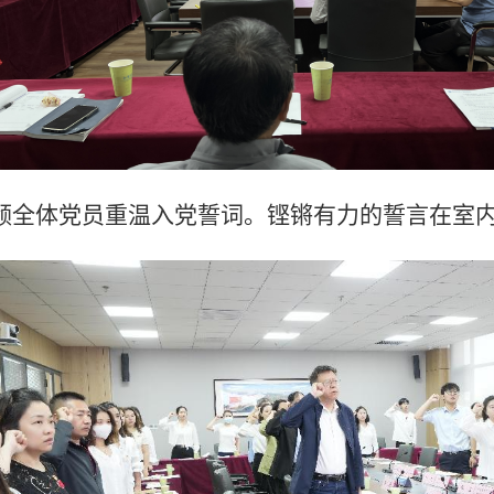
领全体党员
重温入党誓词。铿锵有力的誓言在室