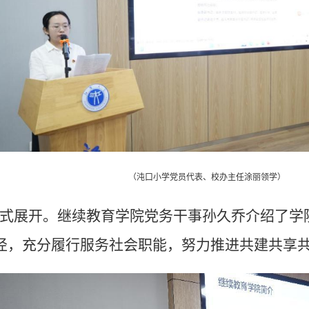
（沌口小学党员代表、校办主任涂丽领学）
式展开
。继续教育学院党务干事孙久乔介绍了学
径，充分履行服务社会职能，努力推进共建共享