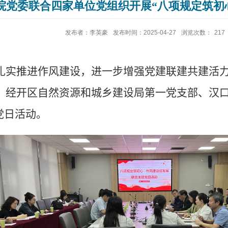
院党委联合四家单位党组织开展“八项规定筑初
发布者：李英豪
发布时间：2025-04-27
浏览次数：
217
扎实推进作风建设，进一步增强党建联建共建活
、经开区自然资源和城乡建设局第一党支部、汉
党日活动。